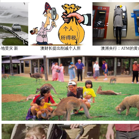
 新
澳财长提出削减个人所
澳洲央行：ATM的黄金时