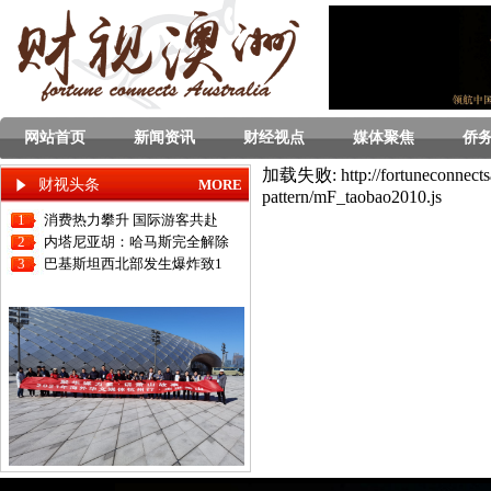
网站首页
新闻资讯
财经视点
媒体聚焦
侨
加载失败: http://fortuneconnectsa
财视头条
MORE
pattern/mF_taobao2010.js
1
消费热力攀升 国际游客共赴
2
内塔尼亚胡：哈马斯完全解除
3
巴基斯坦西北部发生爆炸致1