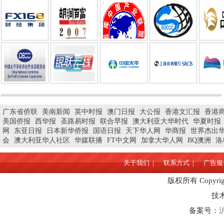
广东省侨联
美南新闻
英中时报
澳门日报
大公报
香港文汇报
香港
美国侨报
西华报
圣路易时报
联合早报
澳大利亚大华时代
华夏时报
网
东亚日报
日本新华侨报
国语日报
天下华人网
华商报
世界杰出
会
澳大利亚华人社区
华媒联播
FT中文网
加拿大华人网
BQ澳洲
洛
关于我们 |
联系方式 |
广告服务
版权所有 Copyrigh
技
备案号：
沪