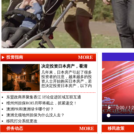
MORE
投资指南
决定投资日本房产，看清
几年来，日本房产引起了很多
投资者的注意，越来越多的投
资人士开始购买日本房产，若
您决定投资日本房产，以下内
东盟政商界聚集香江 讨论促进区域互联互通
维州州担保ROI5月即将截止，抓紧递交！
澳洲PR和澳洲绿卡哪个好？
澳洲北领地州担保为什么没人去？
移民打分系统更改
MORE
侨务动态
移民政策