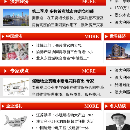
第二季
澳洲经济
MORE
1500
第二季度 多数首府城市住房负担能
墨尔本
据报道，在工资增长疲软、按揭利息不变及
澳大利
房价高涨的三重因素作用下，澳洲房产买家
的债务水平持续上升。今年第
MORE
中国经济
世界经济
读懂江门，先读懂它的大气
渝港产融协同再添新平台香港中小
北京东西城联合发布“中轴线上”
澳大利亚
专家观点
MORE
澳大利
催缴物业费断水断电花样百出 专家
酷暑难耐
专家观点◇业主与物业在物业服务合同中,应
澳大利
当对物业管理事项、服务质量、服务费用、
双方的权利义务、专项维修
MORE
企业巡礼
名人访谈
江苏洪泽：小螺蛳撬动大产业 202
澳大利亚5月CPI降幅超过预期 为近
中国能建中电工程“投建营”一体