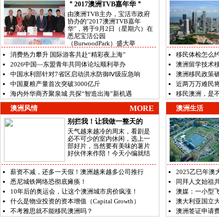
＂2017澳洲TVB嘉年华＂
由澳洲TVB主办，宝活市政府
协办的"2017澳洲TVB嘉年
华"，将于9月2日（星期六）在
悉尼宝活公园
（BurwoodPark）盛大举
消费热力攀升 国际游客共赴“精彩夜上海”
移民体检怎么
2026中国—东盟青年共同体论坛顺利举办
澳洲留学技术
中国水利部针对7省区启动洪水防御Ⅳ级应急响
澳洲移民政策
中国夏粮产量首次突破3000亿斤
近两万万难民
海内外华商齐聚泉城 共探“智造出海”新机遇
移民澳洲，是
MORE
澳洲风情
澳洲生活
别拦我！让我做一整天的
天气越来越冷的周末，看剧是
必不可少的室内休闲，选上一
部好片，当然要有美味的薯片
好伙伴来作陪！今天小编就结
薪资不减，还多一天假！澳洲越来越多公司推行
2025乙巳年
悉尼城铁网络恐彻底瘫痪！
同拜人文始祖共
10年后的奥运会，让这个澳洲城市房价疯涨！
澳媒：一小型
什么是物业投资的资本增值（Capital Growth）
澳大利亚国立
不考雅思就不能移民澳洲吗？
澳洲签证申请