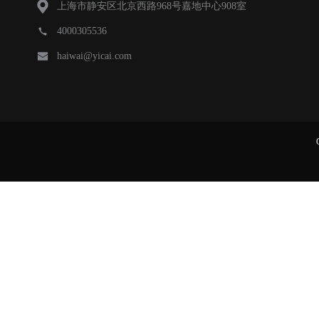
上海市静安区北京西路968号嘉地中心908室
4000305536
haiwai@yicai.com