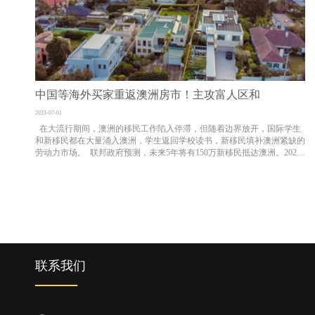
中国等海外买家重返澳洲房市！主攻富人区和
2023-07-01
在大流行期间，澳洲的移民工作陷入停滞，但随着边界放开，国际学生
和新移民都在大量涌入澳洲，学生返回学校读书，新移民填补澳洲紧缺的
劳动力市场。 联邦政府预测，未来5年将有150万新移民抵达澳洲。2022
年底中国取消新冠肺炎限制是最近国际买家增加的一个关键原因，因为中
国仍然是澳洲最大的移民来源国之一。 John Mc...
联系我们