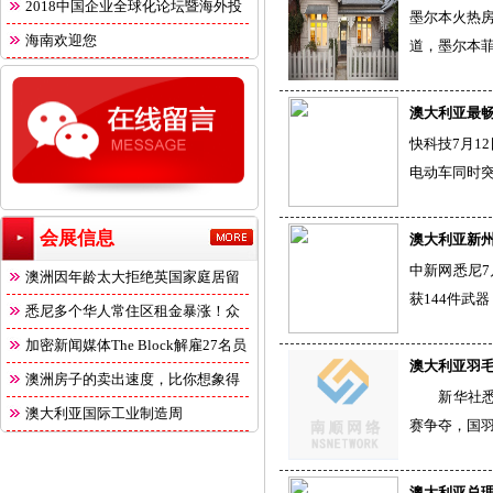
2018中国企业全球化论坛暨海外投
墨尔本火热房
海南欢迎您
道，墨尔本菲
澳大利亚最畅
快科技7月1
电动车同时突
会展信息
澳大利亚新州
中新网悉尼
澳洲因年龄太大拒绝英国家庭居留
获144件武
悉尼多个华人常住区租金暴涨！众
多
加密新闻媒体The Block解雇27名员
澳大利亚羽
澳洲房子的卖出速度，比你想象得
新华社悉尼6
快
澳大利亚国际工业制造周
赛争夺，国
澳大利亚总