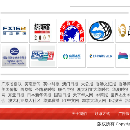
广东省侨联
美南新闻
英中时报
澳门日报
大公报
香港文汇报
香港
美国侨报
西华报
圣路易时报
联合早报
澳大利亚大华时代
华夏时报
网
东亚日报
日本新华侨报
国语日报
天下华人网
华商报
世界杰出
会
澳大利亚华人社区
华媒联播
FT中文网
加拿大华人网
BQ澳洲
洛
关于我们 |
联系方式 |
广告服务
版权所有 Copyrigh