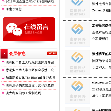
2018中国企业全球化论坛暨海外投
澳洲七号台新
海南欢迎您
Zetlan
加密新闻媒体T
金色财经报道
个职能部门
会展信息
澳洲房子的
除阿德莱德
澳洲因年龄太大拒绝英国家庭居留
长达29天。
悉尼多个华人常住区租金暴涨！众
多
加密新闻媒体The Block解雇27名员
electroni
澳洲房子的卖出速度，比你想象得
2022慕尼黑
快
澳大利亚国际工业制造周
单位：慕尼
澳大利亚国