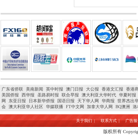
广东省侨联
美南新闻
英中时报
澳门日报
大公报
香港文汇报
香港
美国侨报
西华报
圣路易时报
联合早报
澳大利亚大华时代
华夏时报
网
东亚日报
日本新华侨报
国语日报
天下华人网
华商报
世界杰出
会
澳大利亚华人社区
华媒联播
FT中文网
加拿大华人网
BQ澳洲
洛
关于我们 |
联系方式 |
广告服务
版权所有 Copyrigh