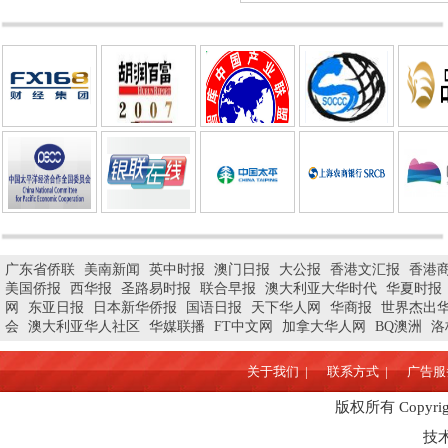
广东省侨联
美南新闻
英中时报
澳门日报
大公报
香港文汇报
香港
美国侨报
西华报
圣路易时报
联合早报
澳大利亚大华时代
华夏时报
网
东亚日报
日本新华侨报
国语日报
天下华人网
华商报
世界杰出
会
澳大利亚华人社区
华媒联播
FT中文网
加拿大华人网
BQ澳洲
洛
关于我们 |
联系方式 |
广告服务
版权所有 Copyrig
技