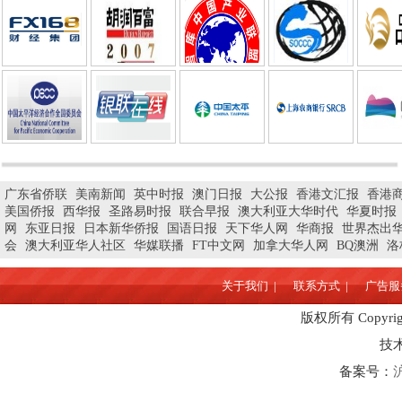
广东省侨联
美南新闻
英中时报
澳门日报
大公报
香港文汇报
香港
美国侨报
西华报
圣路易时报
联合早报
澳大利亚大华时代
华夏时报
网
东亚日报
日本新华侨报
国语日报
天下华人网
华商报
世界杰出
会
澳大利亚华人社区
华媒联播
FT中文网
加拿大华人网
BQ澳洲
洛
关于我们 |
联系方式 |
广告服务
版权所有 Copyrigh
技
备案号：
沪