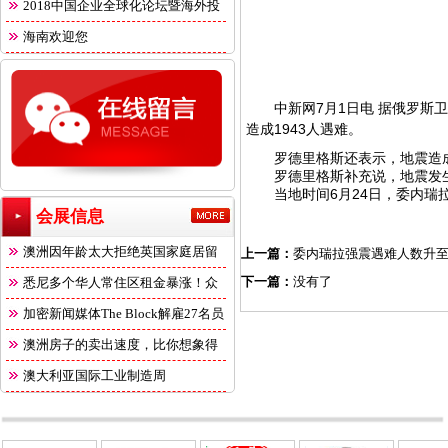
2018中国企业全球化论坛暨海外投
海南欢迎您
中新网
7月1日电 据俄罗
造成1943人遇难。
罗德里格斯还表示，地震造成的
罗德里格斯补充说，地震发生后
当地时间6月24日，委内瑞拉连
会展信息
澳洲因年龄太大拒绝英国家庭居留
上一篇：
委内瑞拉强震遇难人数升至1
下一篇：
没有了
悉尼多个华人常住区租金暴涨！众
多
加密新闻媒体The Block解雇27名员
澳洲房子的卖出速度，比你想象得
快
澳大利亚国际工业制造周