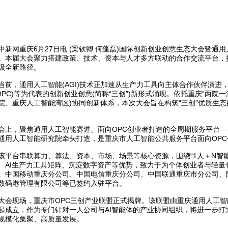
网重庆6月27日电 (梁钦卿 何蓬磊)国际创新创业创意生态大会暨通用人
。本届大会聚力搭建政策、技术、资本与人才多方联动的合作交流平台，
级全新路径。
，通用人工智能(AGI)技术正加速从生产力工具向主体合作伙伴演进，
(OPC)等为代表的创新创业创意(简称“三创”)新形式涌现。依托重庆“两院
院、重庆人工智能湾区)协同创新体系，本次大会旨在构筑“三创”优质生
，聚焦通用人工智能赛道、面向OPC创业者打造的全周期服务平台——
通用人工智能研究院牵头打造，是重庆市人工智能公共服务平台面向OP
台串联算力、算法、资本、市场、场景等核心资源，围绕“1人＋N智能
、AI生产力工具矩阵、沉淀数字资产等优势，致力于为个体创业者与轻量
。中国移动重庆分公司、中国电信重庆分公司、中国联通重庆市分公司、
数码港管理有限公司等已签约入驻平台。
现场，重庆市OPC三创产业联盟正式揭牌。该联盟由重庆通用人工智能
起成立，作为专门针对一人公司与AI智能体的产业协同组织，将进一步打
规模化集聚、高质量发展。