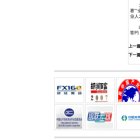
大会
赛”
业人
此外
签约
上一
下一