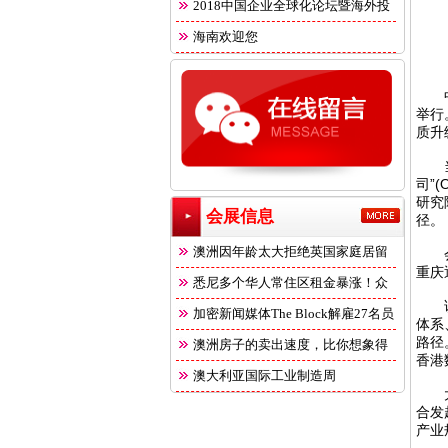
2018中国企业全球化论坛暨海外投
海南欢迎您
中新
举行
质升
当前
司”
研究
会展信息
径。
澳洲因年龄太大拒绝英国家庭居留
会上
重庆
悉尼多个华人常住区租金暴涨！众
该平
多
加密新闻媒体The Block解雇27名员
体系
路径
澳洲房子的卖出速度，比你想象得
香港
快
澳大利亚国际工业制造周
大会
合发
产业