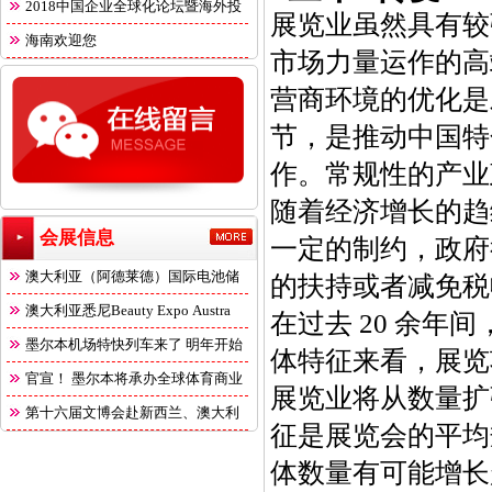
2018中国企业全球化论坛暨海外投
展览业虽然具有较
海南欢迎您
市场力量运作的高
营商环境的优化是
节，是推动中国特
作。常规性的产业
随着经济增长的趋
会展信息
一定的制约，政府
澳大利亚（阿德莱德）国际电池储
的扶持或者减免税
能
澳大利亚悉尼Beauty Expo Austra
在过去 20 余
墨尔本机场特快列车来了 明年开始
体特征来看，展览
官宣！ 墨尔本将承办全球体育商业
展览业将从数量扩
第十六届文博会赴新西兰、澳大利
征是展览会的平均
体数量有可能增长