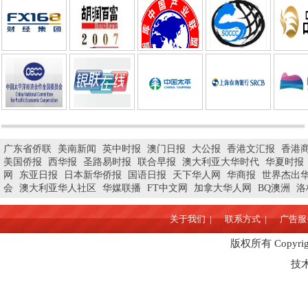
广东省侨联
美南新闻
英中时报
澳门日报
大公报
香港文汇报
香港
美国侨报
西华报
圣路易时报
联合早报
澳大利亚大华时代
华夏时报
网
东亚日报
日本新华侨报
国语日报
天下华人网
华商报
世界杰出
会
澳大利亚华人社区
华媒联播
FT中文网
加拿大华人网
BQ澳洲
洛
关于我们 |
联系方式 |
广告服务
版权所有 Copyrigh
技