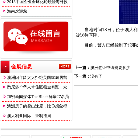
2018中国企业全球化论坛暨海外投
海南欢迎您
当地时间18日，位于澳大利亚
被送往医院。
目前，警方已经控制了犯罪嫌
会展信息
上一篇：
澳洲签证申请费要多少
下一篇：
没有了
澳洲因年龄太大拒绝英国家庭居留
悉尼多个华人常住区租金暴涨！众
多
加密新闻媒体The Block解雇27名员
澳洲房子的卖出速度，比你想象得
快
澳大利亚国际工业制造周