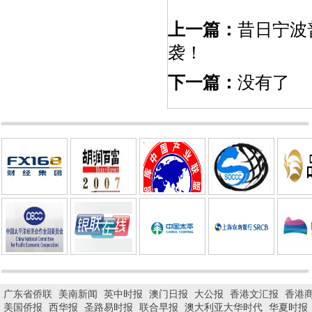
上一篇：
昔日宁波
袭！
下一篇：
没有了
广东省侨联
美南新闻
英中时报
澳门日报
大公报
香港文汇报
香港
美国侨报
西华报
圣路易时报
联合早报
澳大利亚大华时代
华夏时报