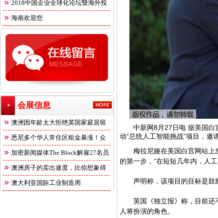
2018中国企业全球化论坛暨海外投
海南欢迎您
会展信息
澳洲因年龄太大拒绝英国家庭居留
中新网
8月27日电 据美国
动“总统人工智能挑战”项目，邀
悉尼多个华人常住区租金暴涨！众
梅拉尼娅在美国白宫网站上发布
多
加密新闻媒体The Block解雇27名员
的第一步，“在短短几年内，人工
澳洲房子的卖出速度，比你想象得
声明称，该项目的目标是鼓励
快
澳大利亚国际工业制造周
英国《独立报》称，目前还不
人将扮演的角色。