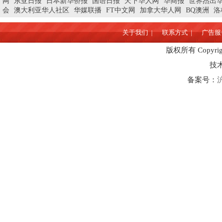
网
东亚日报
日本新华侨报
国语日报
天下华人网
华商报
世界杰出
会
澳大利亚华人社区
华媒联播
FT中文网
加拿大华人网
BQ澳洲
洛
关于我们 |
联系方式 |
广告服务
版权所有 Copyrigh
技
备案号：
沪