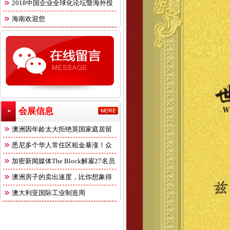
2018中国企业全球化论坛暨海外投
海南欢迎您
会展信息
澳洲因年龄太大拒绝英国家庭居留
悉尼多个华人常住区租金暴涨！众
多
加密新闻媒体The Block解雇27名员
澳洲房子的卖出速度，比你想象得
快
澳大利亚国际工业制造周