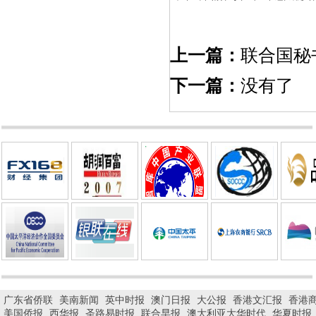
上一篇：
联合国秘
下一篇：
没有了
广东省侨联
美南新闻
英中时报
澳门日报
大公报
香港文汇报
香港
美国侨报
西华报
圣路易时报
联合早报
澳大利亚大华时代
华夏时报