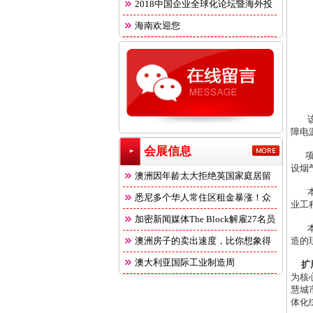
2018中国企业全球化论坛暨海外投
海南欢迎您
该项
障电
会展信息
项目
设烟
澳洲因年龄太大拒绝英国家庭居留
本项
悉尼多个华人常住区租金暴涨！众
业工
多
加密新闻媒体The Block解雇27名员
本项
澳洲房子的卖出速度，比你想象得
造的
快
澳大利亚国际工业制造周
扩
为核
慧城
体化