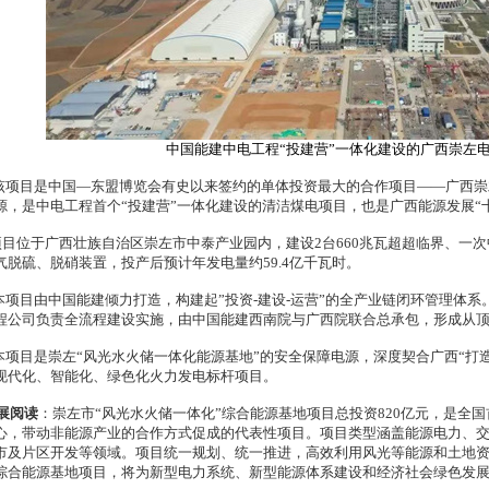
中国能建中电工程“投建营”一体化建设的广西崇左
目是中国—东盟博览会有史以来签约的单体投资最大的合作项目——广西崇左
源，是中电工程首个“投建营”一体化建设的清洁煤电项目，也是广西能源发展“
位于广西壮族自治区崇左市中泰产业园内，建设2台660兆瓦超超临界、一次
气脱硫、脱硝装置，投产后预计年发电量约59.4亿千瓦时。
目由中国能建倾力打造，构建起”投资-建设-运营”的全产业链闭环管理体系
程公司负责全流程建设实施，由中国能建西南院与广西院联合总承包，形成从
目是崇左“风光水火储一体化能源基地”的安全保障电源，深度契合广西“打造
现代化、智能化、绿色化火力发电标杆项目。
展阅读
：崇左市“风光水火储一体化”综合能源基地项目总投资820亿元，是全
心，带动非能源产业的合作方式促成的代表性项目。项目类型涵盖能源电力、
市及片区开发等领域。项目统一规划、统一推进，高效利用风光等能源和土地
综合能源基地项目，将为新型电力系统、新型能源体系建设和经济社会绿色发展