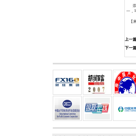
崇左
一，
【来
上一
下一