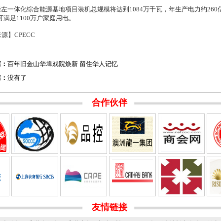
一体化综合能源基地项目装机总规模将达到1084万千瓦，年生产电力约260亿
可满足1100万户家庭用电。
源】CPECC
篇：
百年旧金山华埠戏院焕新 留住华人记忆
篇：
没有了
合作伙伴
友情链接