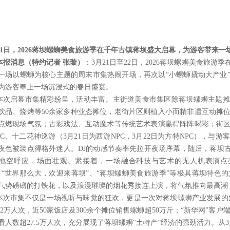
21日，2026蒋坝螺蛳美食旅游季在千年古镇蒋坝盛大启幕，为游客带来
本报消息（特约记者 张璇）
：3月21日至22日，2026蒋坝螺蛳美食旅
一场以螺蛳为核心主题的周末市集热闹开场，再次以“小螺蛳撬动大产业
为游客奉上一场沉浸式的春日盛宴。
本次启幕市集精彩纷呈，活动丰富。主街道美食市集区除蒋坝螺蛳主题摊
饮品、烧烤等50余家多种业态摊位，老街片区则植入小而精非遗互动摊
点燃现场气氛；古彩戏法、互动魔术等传统艺术表演赢得阵阵喝彩；街
PC、十二花神巡游（3月21日为西游NPC，3月22日为方特NPC），
夜色被装点得格外迷人。DJ的动感节奏率先拉开夜场序幕，随后，蒋坝古
地空呼应，场面壮观。紧接着，一场融合科技与艺术的无人机表演点
、“世界那么大，欢迎来蒋坝”、“蒋坝螺蛳美食旅游季”等极具蒋坝特色
气势磅礴的打铁花，以及浪漫璀璨的烟花秀接连上演，将气氛推向最高潮
本次市集不仅是一场视听与味觉的狂欢，更是一次对蒋坝螺蛳产业发展的集
7.2万人次，近50家饭店及300余个摊位销售螺蛳超50万斤；“新华网”客户
看人数超27.5万人次，充分展现了蒋坝螺蛳“土特产”经济的强劲活力。从