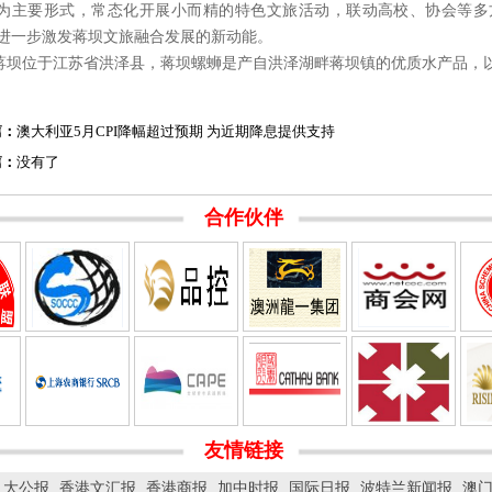
为主要形式，常态化开展小而精的特色文旅活动，联动高校、协会等多
进一步激发蒋坝文旅融合发展的新动能。
蒋坝位于江苏省洪泽县，蒋坝螺蛳是产自洪泽湖畔蒋坝镇的优质水产品，
篇：
澳大利亚5月CPI降幅超过预期 为近期降息提供支持
篇：
没有了
合作伙伴
友情链接
大公报
香港文汇报
香港商报
加中时报
国际日报
波特兰新闻报
澳