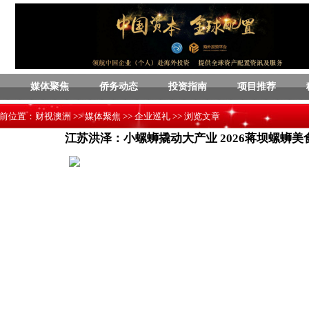
媒体聚焦
侨务动态
投资指南
项目推荐
前位置：
财视澳洲
>>
媒体聚焦
>>
企业巡礼
>> 浏览文章
江苏洪泽：小螺蛳撬动大产业 2026蒋坝螺蛳