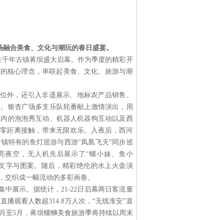
一场融合美食、文化与潮玩的春日盛宴。
游季在千年古镇蒋坝盛大启幕。作为季度的精彩开
”的核心理念，串联起美食、文化、旅游与潮
位外，还引入非遗展示、地标农产品销售、
位。银杏广场多支乐队轮番献上激情演出，用
区内的泡泡秀互动、机器人机器狗互动以及西
与游客零距离接触，带来无限欢乐。入夜后，西河
镇特有的鱼灯巡游与西游“凤凰飞天”同步巡
亮夜空，无人机先后展示了“螺小妹、鱼小
的文字与图案。随后，精彩绝伦的水上火壶演
，交织成一幅流动的多彩画卷。
中展示。据统计，21-22日启幕两日客流量
端直播观看人数超314.8万人次，“无线淮安”直
3月至5月，蒋坝螺蛳美食旅游季将持续以周末