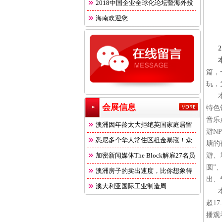
2018中国企业全球化论坛暨海外投
海南欢迎您
篇，
玩，
会展信息
特色
音乐
澳洲因年龄太大拒绝英国家庭居留
游N
悉尼多个华人常住区租金暴涨！众
塘的
多
加密新闻媒体The Block解雇27名员
游、
圆”
澳洲房子的卖出速度，比你想象得
出、
快
澳大利亚国际工业制造周
超1
播观