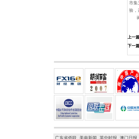
市集
验，
上一
下一
广东省侨联
美南新闻
英中时报
澳门日报