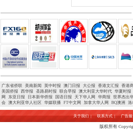
广东省侨联
美南新闻
英中时报
澳门日报
大公报
香港文汇报
香港
美国侨报
西华报
圣路易时报
联合早报
澳大利亚大华时代
华夏时报
网
东亚日报
日本新华侨报
国语日报
天下华人网
华商报
世界杰出
会
澳大利亚华人社区
华媒联播
FT中文网
加拿大华人网
BQ澳洲
洛
关于我们 |
联系方式 |
广告服务
版权所有 Copyrigh