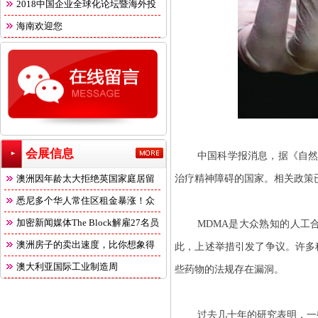
2018中国企业全球化论坛暨海外投
海南欢迎您
会展信息
中国科学报消息，据《自然
澳洲因年龄太大拒绝英国家庭居留
治疗精神障碍的国家。相关政策已
悉尼多个华人常住区租金暴涨！众
多
加密新闻媒体The Block解雇27名员
MDMA是大众熟知的人工
澳洲房子的卖出速度，比你想象得
此，上述举措引发了争议。许多
快
澳大利亚国际工业制造周
些药物的法规存在漏洞。
过去几十年的研究表明，一