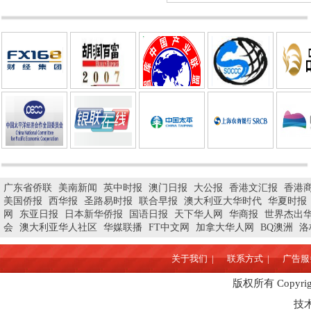
广东省侨联
美南新闻
英中时报
澳门日报
大公报
香港文汇报
香港
美国侨报
西华报
圣路易时报
联合早报
澳大利亚大华时代
华夏时报
网
东亚日报
日本新华侨报
国语日报
天下华人网
华商报
世界杰出
会
澳大利亚华人社区
华媒联播
FT中文网
加拿大华人网
BQ澳洲
洛
关于我们 |
联系方式 |
广告服务
版权所有 Copyrigh
技