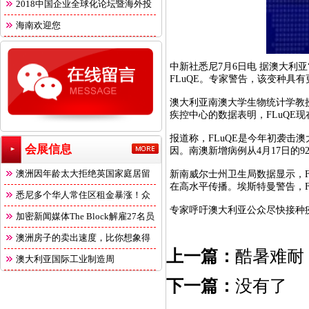
2018中国企业全球化论坛暨海外投
海南欢迎您
中新社悉尼7月6日电 据澳大利亚
FLuQE。专家警告，该变种具
澳大利亚南澳大学生物统计学教授
疾控中心的数据表明，FLuQE
报道称，FLuQE是今年初袭击澳
会展信息
因。南澳新增病例从4月17日的924
澳洲因年龄太大拒绝英国家庭居留
新南威尔士州卫生局数据显示，F
在高水平传播。埃斯特曼警告，F
悉尼多个华人常住区租金暴涨！众
专家呼吁澳大利亚公众尽快接种
多
加密新闻媒体The Block解雇27名员
澳洲房子的卖出速度，比你想象得
上一篇：
酷暑难耐
快
澳大利亚国际工业制造周
下一篇：
没有了