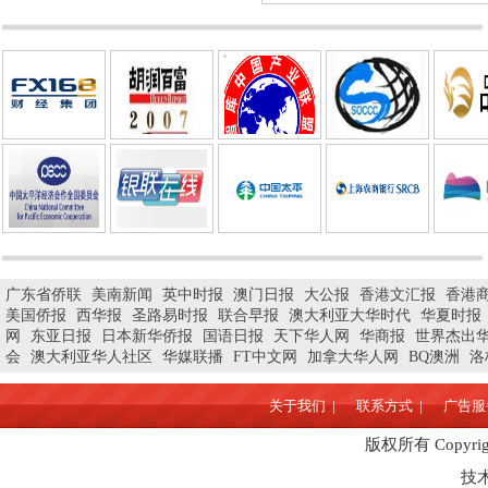
广东省侨联
美南新闻
英中时报
澳门日报
大公报
香港文汇报
香港
美国侨报
西华报
圣路易时报
联合早报
澳大利亚大华时代
华夏时报
网
东亚日报
日本新华侨报
国语日报
天下华人网
华商报
世界杰出
会
澳大利亚华人社区
华媒联播
FT中文网
加拿大华人网
BQ澳洲
洛
关于我们 |
联系方式 |
广告服务
版权所有 Copyrigh
技