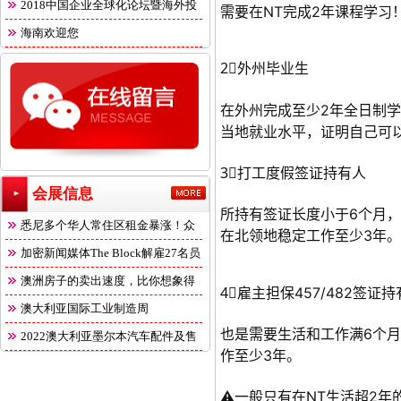
2018中国企业全球化论坛暨海外投
需要在NT完成2年课程学习
海南欢迎您
2⃣️外州毕业生
在外州完成至少2年全日制
当地就业水平，证明自己可
3⃣️打工度假签证持有人
会展信息
所持有签证长度小于6个月
悉尼多个华人常住区租金暴涨！众
在北领地稳定工作至少3年。
多
加密新闻媒体The Block解雇27名员
澳洲房子的卖出速度，比你想象得
4⃣️雇主担保457/482签证
快
澳大利亚国际工业制造周
也是需要生活和工作满6个月
2022澳大利亚墨尔本汽车配件及售
作至少3年。
⚠️一般只有在NT生活超2年