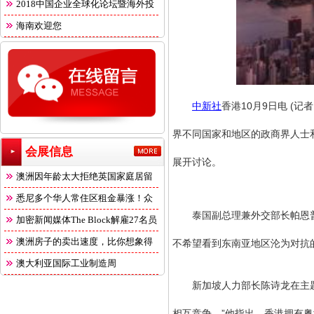
2018中国企业全球化论坛暨海外投
海南欢迎您
中新社
香港10月9日电 (
界不同国家和地区的政商界人士
会展信息
展开讨论。
澳洲因年龄太大拒绝英国家庭居留
悉尼多个华人常住区租金暴涨！众
泰国副总理兼外交部长帕恩普里
多
加密新闻媒体The Block解雇27名员
澳洲房子的卖出速度，比你想象得
不希望看到东南亚地区沦为对抗
快
澳大利亚国际工业制造周
新加坡人力部长陈诗龙在主题演
相互竞争。”他指出，香港拥有