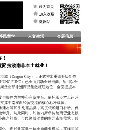
设为首页
加入收藏
微网站
移民留学
人文生活
会展信息
容！
贸 拉动南非本土就业！
Dragon City），正式推出重磅升级新作
HUNG FUNG）已全面启动全球招商。项目以全
内斯堡南部非洲商品集散枢纽地位，全面提振本
度与影响力的核心商贸平台。依托长期本土运营
是支撑中南双向经贸交流的核心标杆载体。
金建材等民生刚需品类，高度依赖进口补给。伴
续攀升。与此同时，约翰内斯堡传统商贸业态模
小商户补货、市民终端消费的多元市场需求，传
模化、现代化零批一体全新商业模式，实现商贸