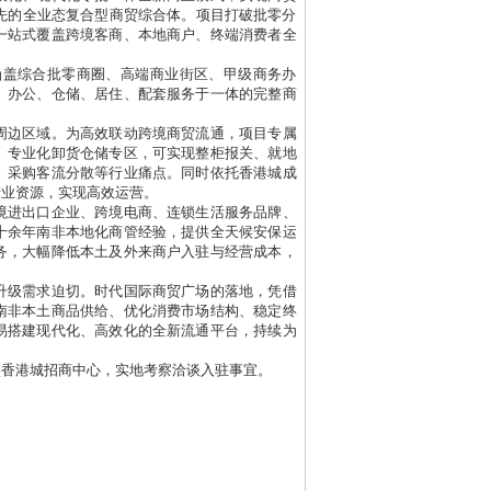
先的全业态复合型商贸综合体。项目打破批零分
一站式覆盖跨境客商、本地商户、终端消费者全
涵盖综合批零商圈、高端商业街区、甲级商务办
、办公、仓储、居住、配套服务于一体的完整商
周边区域。为高效联动跨境商贸流通，项目专属
、专业化卸货仓储专区，可实现整柜报关、就地
、采购客流分散等行业痛点。同时依托香港城成
产业资源，实现高效运营。
境进出口企业、跨境电商、连锁生活服务品牌、
十余年南非本地化商管经验，提供全天候安保运
务，大幅降低本土及外来商户入驻与经营成本，
升级需求迫切。时代国际商贸广场的落地，凭借
南非本土商品供给、优化消费市场结构、稳定终
易搭建现代化、高效化的全新流通平台，持续为
堡香港城招商中心，实地考察洽谈入驻事宜。