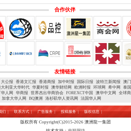
合作伙伴
友情链接
大公报
香港文汇报
香港商报
加中时报
国际日报
波特兰新闻报
澳
澳大利亚大华时代
华夏时报
澳华财经网
欧洲时报
环球网
希中网
泰
下华人网
华商报
世界杰出华商协会
FOREXCT中国
澳华中文网
全球商
加拿大华人网
BQ澳洲
洛杉矶华人资讯网
法国华人网
们 |
联系方式 |
广告服务 |
投稿服务 |
版权信息 |
版权所有 Copyright(C)2015-
2026
澳洲龍一集团
技术支持：
南顺网络