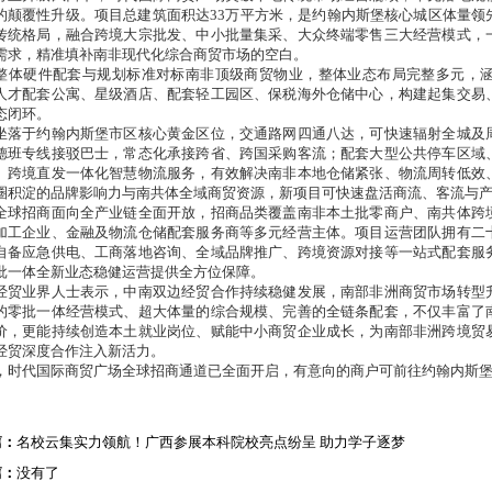
的颠覆性升级。项目总建筑面积达33万平方米，是约翰内斯堡核心城区体量领
传统格局，融合跨境大宗批发、中小批量集采、大众终端零售三大经营模式，
需求，精准填补南非现代化综合商贸市场的空白。
整体硬件配套与规划标准对标南非顶级商贸物业，整体业态布局完整多元，
人才配套公寓、星级酒店、配套轻工园区、保税海外仓储中心，构建起集交易
态闭环。
坐落于约翰内斯堡市区核心黄金区位，交通路网四通八达，可快速辐射全城及
德班专线接驳巴士，常态化承接跨省、跨国采购客流；配套大型公共停车区域
、跨境直发一体化智慧物流服务，有效解决南非本地仓储紧张、物流周转低效
圈积淀的品牌影响力与南共体全域商贸资源，新项目可快速盘活商流、客流与
全球招商面向全产业链全面开放，招商品类覆盖南非本土批零商户、南共体跨
加工企业、金融及物流仓储配套服务商等多元经营主体。项目运营团队拥有二
自备应急供电、工商落地咨询、全域品牌推广、跨境资源对接等一站式配套服
批一体全新业态稳健运营提供全方位保障。
经贸业界人士表示，中南双边经贸合作持续稳健发展，南部非洲商贸市场转型
的零批一体经营模式、超大体量的综合规模、完善的全链条配套，不仅丰富了
价，更能持续创造本土就业岗位、赋能中小商贸企业成长，为南部非洲跨境贸
经贸深度合作注入新活力。
，时代国际商贸广场全球招商通道已全面开启，有意向的商户可前往约翰内斯
篇：
名校云集实力领航！广西参展本科院校亮点纷呈 助力学子逐梦
篇：
没有了