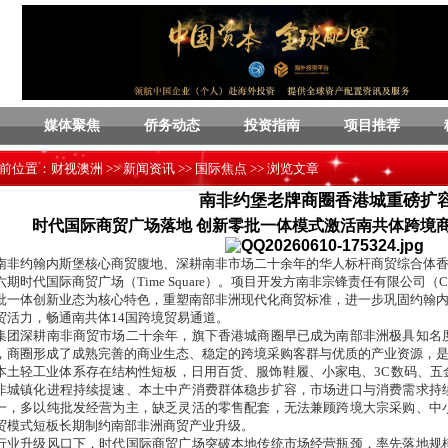
媒体聚焦
侨务动态
投资指南
项目推荐
前位置：
财视澳洲
>>
新闻资讯
>>
国际焦点
>> 浏览文章
南非约堡老牌商圈香港城重磅扩
时代国际商贸广场落地 创新零批一体模式激活南共体跨境商
南非约翰内斯堡核心商贸腹地、深耕南非市场二十余年的华人标杆商贸综合体香港城（
六期时代国际商贸广场（Time Square）。项目开发方南非宗锋责任有限公司（C
批一体创新业态为核心特色，重塑南部非洲现代化商贸标准，进一步巩固约翰
贸活力，畅通南共体14国跨境贸易通道。
集团深耕南非商贸市场二十余年，旗下香港城商圈早已成为南部非洲极具知名
，商圈形成了成熟完善的商业生态、稳定的跨境采购客群与优质的产业资源，
本土轻工业体系存在结构性短板，日用百货、服饰鞋履、小家电、3C数码、五
非城镇化进程持续提速、本土中产消费群体稳步扩容，市场进口与消费需求持
一，多以纯批发经营为主，缺乏灵活的零售配套，无法兼顾跨境大宗采购、中
贸模式短板长期制约南部非洲商贸产业升级。
行业升级风口下，时代国际商贸广场突破本地传统市场经营瓶颈，率先落地规