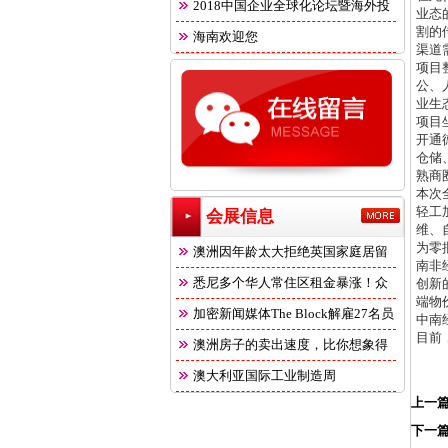
2018中国企业全球化论坛暨海外投
业态
割的
海南欢迎您
渠道
项目
公、
业生
项目
开通
仓储
熟商
本次
轻工
会展信息
维、
为零
澳洲因年龄太大拒绝英国家庭居留
南非
悉尼多个华人常住区租金暴涨！众
创新
端物
多
加密新闻媒体The Block解雇27名员
中南
目前
澳洲房子的卖出速度，比你想象得
快
澳大利亚国际工业制造周
上一
下一