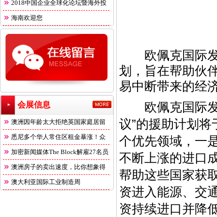
2018中国企业全球化论坛暨海外投
海南欢迎您
欧佩克国际发展
划，旨在帮助伙
易中断带来的经
欧佩克国际发展
会展信息
议”的援助计划将
澳洲因年龄太大拒绝英国家庭居留
悉尼多个华人常住区租金暴涨！众
个优先领域，一
多
加密新闻媒体The Block解雇27名员
不断上涨的进口
澳洲房子的卖出速度，比你想象得
帮助这些国家获
快
澳大利亚国际工业制造周
资进入能源、交
资持续进口并降