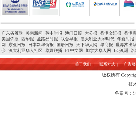
广东省侨联
美南新闻
英中时报
澳门日报
大公报
香港文汇报
香港
美国侨报
西华报
圣路易时报
联合早报
澳大利亚大华时代
华夏时报
网
东亚日报
日本新华侨报
国语日报
天下华人网
华商报
世界杰出
会
澳大利亚华人社区
华媒联播
FT中文网
加拿大华人网
BQ澳洲
洛
关于我们 |
联系方式 |
广告服务
版权所有 Copyrigh
技
备案号：
沪