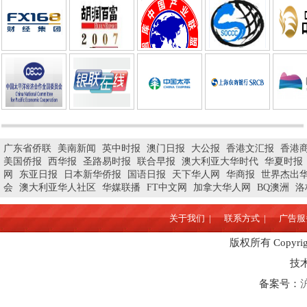
广东省侨联
美南新闻
英中时报
澳门日报
大公报
香港文汇报
香港
美国侨报
西华报
圣路易时报
联合早报
澳大利亚大华时代
华夏时报
网
东亚日报
日本新华侨报
国语日报
天下华人网
华商报
世界杰出
会
澳大利亚华人社区
华媒联播
FT中文网
加拿大华人网
BQ澳洲
洛
关于我们 |
联系方式 |
广告服务
版权所有 Copyrigh
技
备案号：
沪