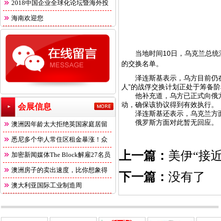
2018中国企业全球化论坛暨海外投
海南欢迎您
当地时间10日，乌克兰总统泽
的交换名单。
泽连斯基表示，乌方目前仍在与
人”的战俘交换计划正处于筹备
他补充道，乌方已正式向俄方
动，确保该协议得到有效执行。
会展信息
泽连斯基还表示，乌克兰方面
俄罗斯方面对此暂无回应。
澳洲因年龄太大拒绝英国家庭居留
悉尼多个华人常住区租金暴涨！众
上一篇：
美伊“接
多
加密新闻媒体The Block解雇27名员
澳洲房子的卖出速度，比你想象得
下一篇：
没有了
快
澳大利亚国际工业制造周