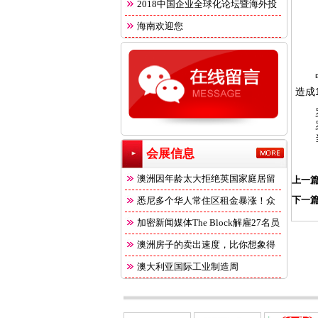
2018中国企业全球化论坛暨海外投
海南欢迎您
造成
罗德
罗德
当地
会展信息
澳洲因年龄太大拒绝英国家庭居留
上一
下一
悉尼多个华人常住区租金暴涨！众
多
加密新闻媒体The Block解雇27名员
澳洲房子的卖出速度，比你想象得
快
澳大利亚国际工业制造周