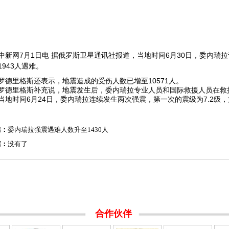
中新网
7月1日电 据俄罗斯卫星通讯社报道，当地时间6月30日，委内瑞
1943人遇难。
里格斯还表示，地震造成的受伤人数已增至10571人。
里格斯补充说，地震发生后，委内瑞拉专业人员和国际救援人员在救援工
时间6月24日，委内瑞拉连续发生两次强震，第一次的震级为7.2级，第
篇：
委内瑞拉强震遇难人数升至1430人
篇：
没有了
合作伙伴