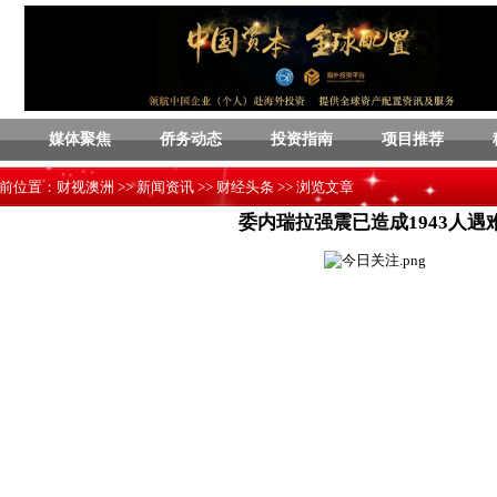
媒体聚焦
侨务动态
投资指南
项目推荐
前位置：
财视澳洲
>>
新闻资讯
>>
财经头条
>> 浏览文章
委内瑞拉强震已造成1943人遇