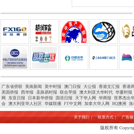
广东省侨联
美南新闻
英中时报
澳门日报
大公报
香港文汇报
香港
美国侨报
西华报
圣路易时报
联合早报
澳大利亚大华时代
华夏时报
网
东亚日报
日本新华侨报
国语日报
天下华人网
华商报
世界杰出
会
澳大利亚华人社区
华媒联播
FT中文网
加拿大华人网
BQ澳洲
洛
关于我们 |
联系方式 |
广告服务
版权所有 Copyrigh