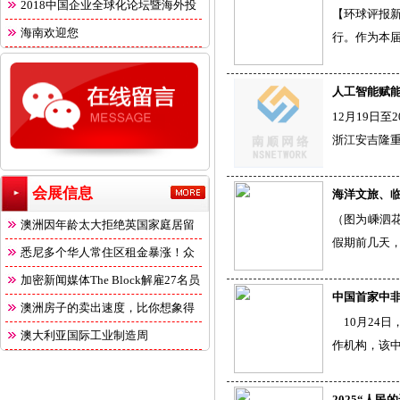
2018中国企业全球化论坛暨海外投
【环球评报新
海南欢迎您
行。作为本届
人工智能赋
12月19日
浙江安吉隆
会展信息
海洋文旅、
（图为嵊泗
澳洲因年龄太大拒绝英国家庭居留
假期前几天
悉尼多个华人常住区租金暴涨！众
多
加密新闻媒体The Block解雇27名员
中国首家中
澳洲房子的卖出速度，比你想象得
10月24
快
澳大利亚国际工业制造周
作机构，该
2025“人民