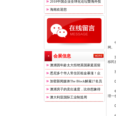
2018中国企业全球化论坛暨海外投
海南欢迎您
网。
会展信息
移民
澳洲因年龄太大拒绝英国家庭居留
悉尼多个华人常住区租金暴涨！众
多
加密新闻媒体The Block解雇27名员
澳洲房子的卖出速度，比你想象得
理一
快
澳大利亚国际工业制造周