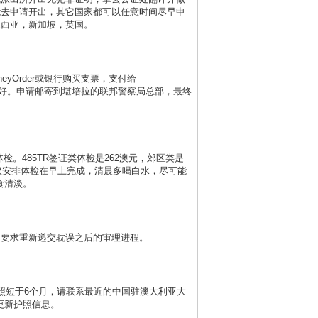
能去申请开出，其它国家都可以任意时间尽早申
兰西亚，新加坡，英国。
neyOrder或银行购买支票，支付给
的收据保留好。申请邮寄到堪培拉的联邦警察局总部，最终
完成体检。485TR签证类体检是262澳元，郊区类是
，建议安排体检在早上完成，清晨多喝白水，尽可能
食清淡。
官要求重新递交耽误之后的审理进程。
照短于6个月，请联系最近的中国驻澳大利亚大
更新护照信息。