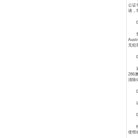
公证
请，
Aus
无犯
28
清除
使馆