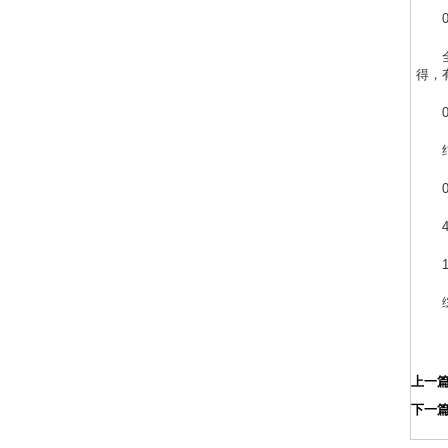
得，
上一
下一