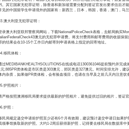
书。其它国家无犯罪证明，除香港和新加坡需要分配到签证官发出要求信后才
常见的中国留学生申请境外的国家有：新西兰，日本，韩国，香港，澳门，马
03.澳大利亚无犯罪证明：
登录澳大利亚联邦警察局网站，下载NationalPoliceCheck表格，去邮局购买Mo
tralianFederalCheck43澳元的无犯罪申请费。将支付费用和邮寄费用
罪的结果会在10-15个工作日内邮寄到申请表格上指定的回寄地址。
04.移民体检：
通过MEDIBANKHEALTHSOLUTIONS在线或电话1300361046提前预约并
6澳元;885PR类体检是市区类是303澳元，郊区类是327澳元。时间安排允许
体内杂质，如果做PR类体检，会有验血项目，也请在当早及之前几天内注意饮
05.护照相片：
请严格按照澳洲移民局要求提供最新的护照相片，避免提供过旧的相片，签证
06.护照：
移民局规定递交申请前护照至少还有6个月有效期，建议预计递交申请日如果护
或领事馆换取新的护照。大约1-2周后获得新护照，记得要去移民局在数据库中