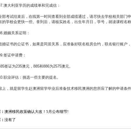
07.澳大利亚学历的成绩单和完成信：
全部考试结束后，在线第一时间查看到全部成绩通过，请尽快去学校相关部门申请
有的学校会更快一些。拿到后，请核实姓名，出生年月日，学号，就读课程名
08.婚姻关系证明：
结婚证书的公证书，如果是同居关系，应准备好联名租房合约，联名银行账户，两
09.签证申请费：
485签证为235澳元，885和886为2575澳元。
10.职业评估：挑选一些主要的提名。
综上，就是留学生赴澳洲留学毕业后准备技术移民澳洲的您所应了解的申请条
篇：
澳洲移民政策确认大改！5月公布细节!
篇：
没有了