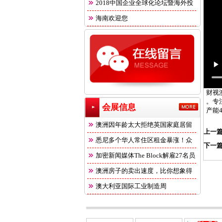
2018中国企业全球化论坛暨海外投
海南欢迎您
财视
。专
会展信息
产能
澳洲因年龄太大拒绝英国家庭居留
上一
悉尼多个华人常住区租金暴涨！众
下一
多
加密新闻媒体The Block解雇27名员
澳洲房子的卖出速度，比你想象得
快
澳大利亚国际工业制造周