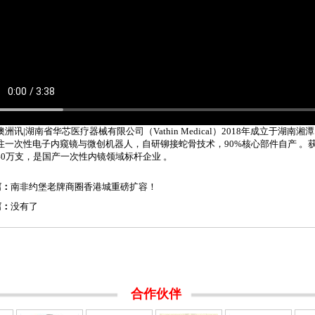
澳洲讯|湖南省华芯医疗器械有限公司（Vathin Medical）2018年成立于湖
注一次性电子内窥镜与微创机器人，自研铆接蛇骨技术，90%核心部件自产 。获N
40万支，是国产一次性内镜领域标杆企业 。
篇：
南非约堡老牌商圈香港城重磅扩容！
篇：
没有了
合作伙伴