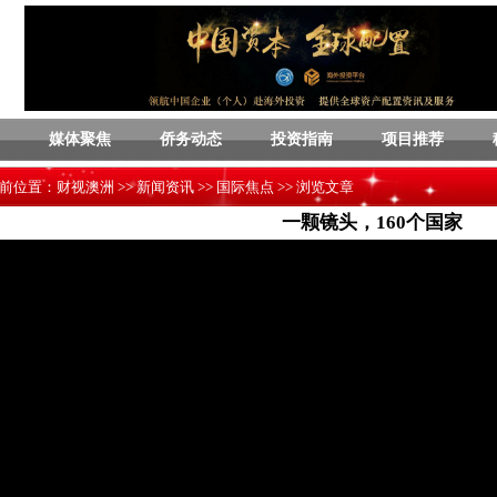
媒体聚焦
侨务动态
投资指南
项目推荐
前位置：
财视澳洲
>>
新闻资讯
>>
国际焦点
>> 浏览文章
一颗镜头，160个国家