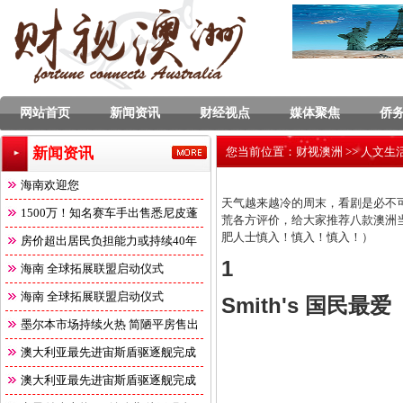
网站首页
新闻资讯
财经视点
媒体聚焦
侨
新闻资讯
您当前位置：
财视澳洲
>>
人文生
海南欢迎您
天气越来越冷的周末，看剧是必不
1500万！知名赛车手出售悉尼皮蓬
荒各方评价，给大家推荐八款澳洲当
肥人士慎入！慎入！慎入！）
角
房价超出居民负担能力或持续40年
1
海南 全球拓展联盟启动仪式
海南 全球拓展联盟启动仪式
Smith's 国民最爱
墨尔本市场持续火热 简陋平房售出
澳大利亚最先进宙斯盾驱逐舰完成
澳大利亚最先进宙斯盾驱逐舰完成