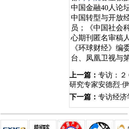
中国金融40人论
中国转型与开放
员；《中国社会
心期刊匿名审稿
《环球财经》编
台、凤凰卫视与
上一篇：
专访：２
研究专家安德烈·
下一篇：
专访经济