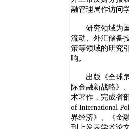
融管理局作访问
研究领域为国际
流动、外汇储备
策等领域的研究
响。
出版《全球危机
际金融新战略》
术著作，完成省部级课题
of International
界经济》、《金
刊上发表学术论