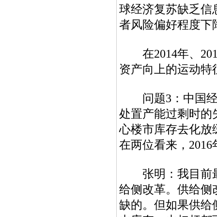
球经济复苏缺乏信
者风险偏好程度下
在2014年、2
资产向上的运动特征
问题3：中国经济
处置产能过剩时的
心楼市库存去化放
在两位看来，20
张明：我目前最
给侧改革。供给侧
缺的。但如果供给