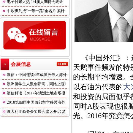
电子付账火热 1/4澳人期待无现金
中欧班列成"一带一路"金名片 累计
《中国外汇》：
会展信息
天鹅事件频发的特
澳信：中国连续4年成澳洲最大海外
的长期平均增速。
澳洲留学生人数创新高，同比上涨1
大
以石油为代表的
澳信解读《2017年澳洲土地市场报
和投资的局面似乎
2018第四届中国西部留学移民海外
同时A股表现也很
澳大利亚商务会奖展会盛大开启 梦
光。2016年究