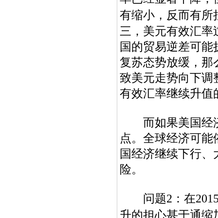
有缩小，反而有所
三，美元有效汇率
国的贸易逆差可能
复苏态势放缓，那
致美元走势向下调整
有效汇率继续升值
而如果美国经济
点。全球经济可能
国经济继续下行、
险。
问题2：在201
升的担心甚于通缩