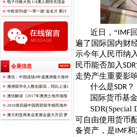
电子付账火热 1/4澳人期待无现金
中欧班列成"一带一路"金名片 累计
近日，“
IMF
遍了国际国内财
示今年人民币纳
民币能否加入
SDR
会展信息
走势产生重要影
澳信：中国连续4年成澳洲最大海外
什么是
？
SDR
澳洲留学生人数创新高，同比上涨1
国际货币基
澳信解读《2017年澳洲土地市场报
2018第四届中国西部留学移民海外
SDR(Special 
澳大利亚商务会奖展会盛大开启 梦
可自由使用货币
备资产，是
和
IMF