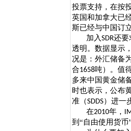
投票支持，在按
英国和加拿大已
斯已经与中国订
加入
还要
SDR
透明。数据显示
况是：外汇储备
合
吨）。值
1658
多来中国黄金储
时也表示，公布
准（
）进一
SDDS
在
年，
2010
I
到“自由使用货币