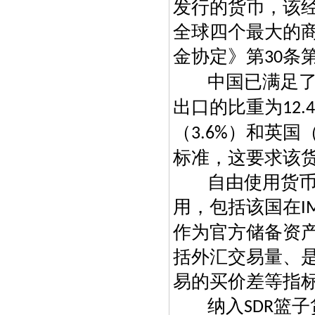
发行的货币，该
全球四个最大的
金协定》第
条
30
中国已满足
出口的比重为
12.
（
）和英国
3.6%
标准，这要求该货
自由使用货
用，包括该国在
I
作为官方储备资
括外汇交易量、
易的买价差等指
纳入
篮子
SDR