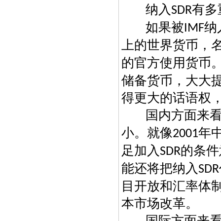
纳入
有多
SDR
如果被
纳
IMF
上的世界货币，
的官方使用货币
储备货币，大大
得更大的话语权
国内方面来
小。就像
年
2001
足加入
的条件
SDR
能还将把纳入
SDR
目开放和汇率体
本市场改革。
国际方面来