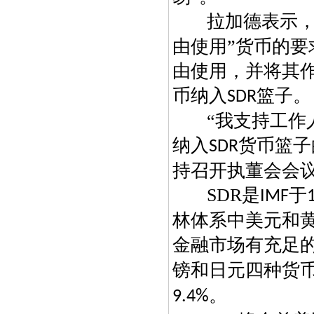
拉加德表示
由使用”货币的
由使用，并将其
币纳入
篮子。
SDR
“我支持工作
纳入
货币篮子
SDR
持召开执董会会
SDR
是
于
IMF
林体系中美元和
金融市场有充足
镑和日元四种货
。
9.4%