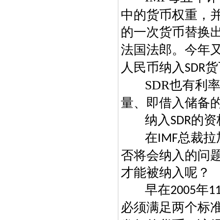
中的货币权重，
的一次货币替换
法国法郎。今年
人民币纳入
货
SDR
SDR
也有利
量、即借入储备
纳入
的资
SDR
在
总裁拉
IMF
否将会纳入的问
才能被纳入呢？
早在
年
2005
1
必须满足两个标