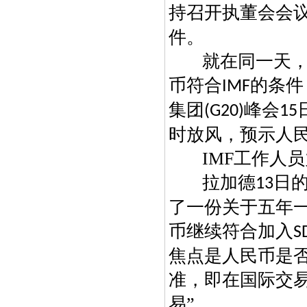
持召开执董会会
件。
就在同一天
币符合
的条件
IMF
集团
峰会
(G20)
15
时放风，预示人
IMF
工作人员
拉加德
日的
13
了一份关于五年
币继续符合加入
S
焦点是人民币是否
准，即在国际交易
易”。