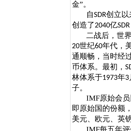
金”。
自
创立以
SDR
创造了
亿
2040
SDR
二战后，世
世纪
年代，
20
60
通顺畅，当时经
币体系。最初，
S
林体系于
年
1973
3
子。
IMF
原始会员
即原始国的份额
美元、欧元、英
IMF
每五年评