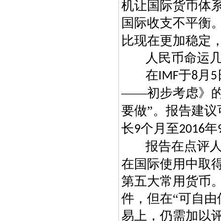
机让国际货币体
国际收支不平衡
比现在更加稳定
人民币命运
在
于
月
IMF
8
5
——初步考虑》
要做”。报告建
长
个月至
年
9
2016
报告在点评
在国际使用中取得
第五大常用货币
件，但在“可自由
易上，仍需加以